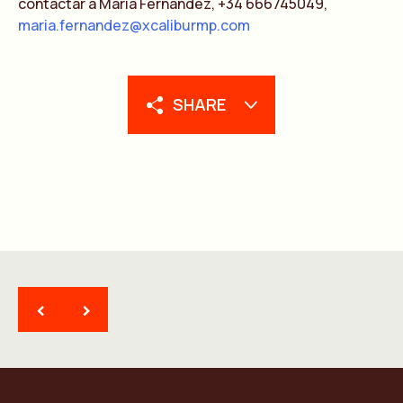
contactar a María Fernández, +34 666745049,
maria.fernandez@xcaliburmp.com
SHARE
<
>