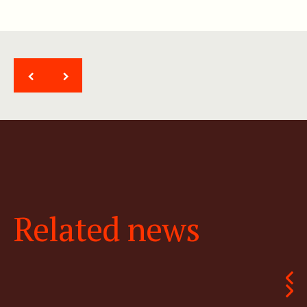
<
>
Related news