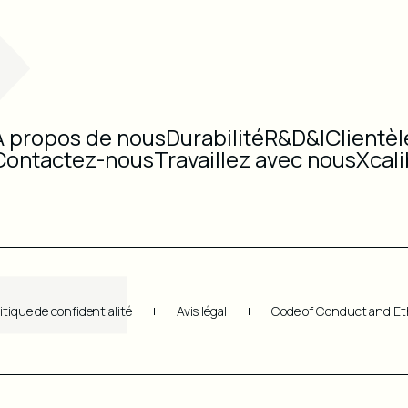
À propos de nous
Durabilité
R&D&I
Clientèl
Contactez-nous
Travaillez avec nous
Xcal
itique de confidentialité
Avis légal
Code of Conduct and Et