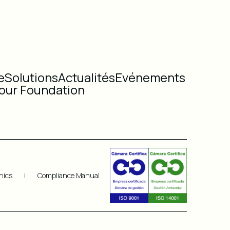
e
Solutions
Actualités
Evénements
ibur Foundation
hics
Compliance Manual