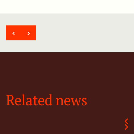
<
>
Related news